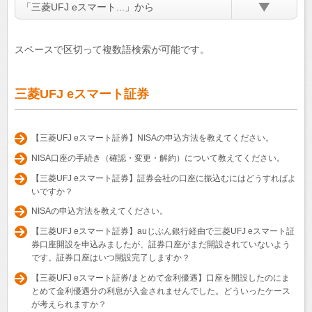
「三菱UFJ eスマート...」から
スペースで区切って複数語検索が可能です。
三菱UFJ eスマート証券
【三菱UFJ eスマート証券】NISAの申込方法を教えてください。
NISA口座の手続き（確認・変更・解約）について教えてください。
【三菱UFJ eスマート証券】証券会社の口座に振込むにはどうすればよ
いですか？
NISAの申込方法を教えてください。
【三菱UFJ eスマート証券】auじぶん銀行経由で三菱UFJ eスマート証
券口座開設を申込みましたが、証券口座がまだ開設されていないよう
です。証券口座はいつ開設完了しますか？
【三菱UFJ eスマート証券/まとめて金利優遇】口座を開設したのにま
とめて金利優遇分の利息が入金されませんでした。どういったケース
が考えられますか？