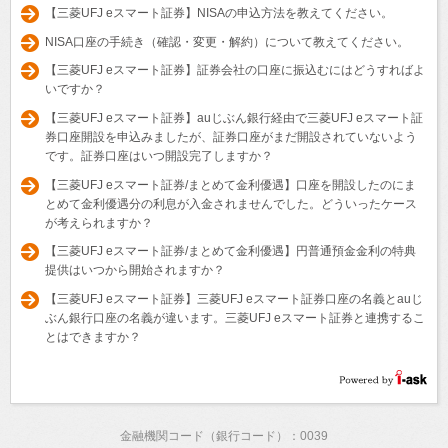
【三菱UFJ eスマート証券】NISAの申込方法を教えてください。
NISA口座の手続き（確認・変更・解約）について教えてください。
【三菱UFJ eスマート証券】証券会社の口座に振込むにはどうすればよ
いですか？
【三菱UFJ eスマート証券】auじぶん銀行経由で三菱UFJ eスマート証
券口座開設を申込みましたが、証券口座がまだ開設されていないよう
です。証券口座はいつ開設完了しますか？
【三菱UFJ eスマート証券/まとめて金利優遇】口座を開設したのにま
とめて金利優遇分の利息が入金されませんでした。どういったケース
が考えられますか？
【三菱UFJ eスマート証券/まとめて金利優遇】円普通預金金利の特典
提供はいつから開始されますか？
【三菱UFJ eスマート証券】三菱UFJ eスマート証券口座の名義とauじ
ぶん銀行口座の名義が違います。三菱UFJ eスマート証券と連携するこ
とはできますか？
金融機関コード（銀行コード）：0039