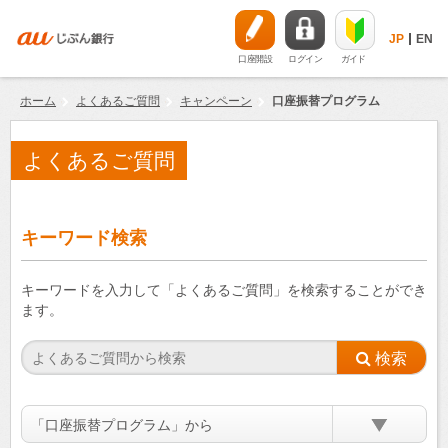
JP
EN
口座開設
ログイン
ガイド
ホーム
よくあるご質問
キャンペーン
口座振替プログラム
よくあるご質問
キーワード検索
キーワードを入力して「よくあるご質問」を検索することができ
ます。
「口座振替プログラム」から