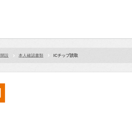
座開設
本人確認書類
ICチップ読取
問