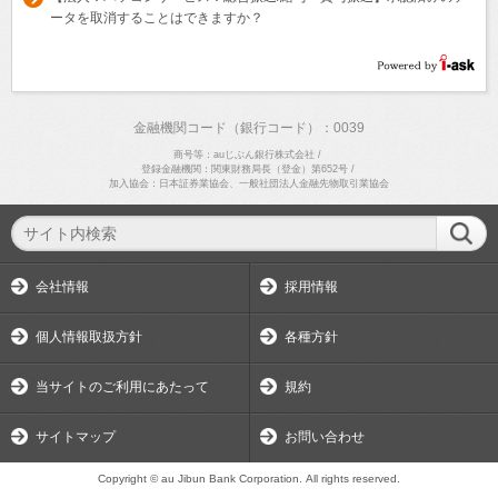
ータを取消することはできますか？
金融機関コード（銀行コード）：0039
商号等：auじぶん銀行株式会社
/
登録金融機関：関東財務局長（登金）第652号
/
加入協会：日本証券業協会、一般社団法人金融先物取引業協会
会社情報
採用情報
個人情報取扱方針
各種方針
当サイトのご利用にあたって
規約
サイトマップ
お問い合わせ
Copyright © au Jibun Bank Corporation. All rights reserved.