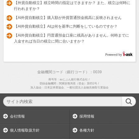
【外貨自動積立】積立時間の指定はできますか？ また、積立は何時に
行われますか？
【AI外貨自動積立】購入額が外貨普通預金残高に反映されません
【AI外貨自動積立】AIは何を基準に判断をしているのですか？
【AI外貨自動積立】円普通預金口座に残高がありません。何時までに
入金すれば当日の積立に間に合いますか？
金融機関コード（銀行コード）：0039
商号等：auじぶん銀行株式会社
/
登録金融機関：関東財務局長（登金）第652号
/
加入協会：日本証券業協会、一般社団法人金融先物取引業協会
会社情報
採用情報
個人情報取扱方針
各種方針