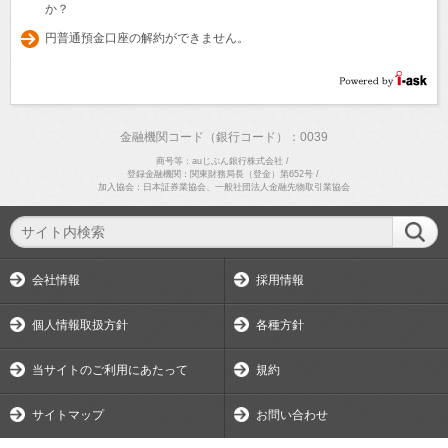
か？
円普通預金口座の解約ができません。
金融機関コード（銀行コード）：0039
商号等：auじぶん銀行株式会社
/
登録金融機関：関東財務局長（登金）第652号
/
加入協会：日本証券業協会、一般社団法人金融先物取引業協会
会社情報
採用情報
個人情報取扱方針
各種方針
当サイトのご利用にあたって
規約
サイトマップ
お問い合わせ