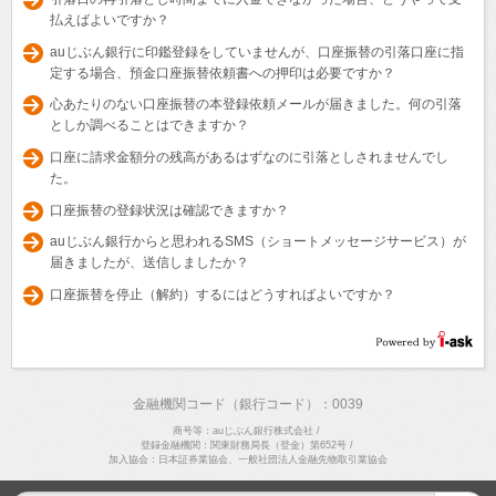
払えばよいですか？
auじぶん銀行に印鑑登録をしていませんが、口座振替の引落口座に指
定する場合、預金口座振替依頼書への押印は必要ですか？
心あたりのない口座振替の本登録依頼メールが届きました。何の引落
としか調べることはできますか？
口座に請求金額分の残高があるはずなのに引落としされませんでし
た。
口座振替の登録状況は確認できますか？
auじぶん銀行からと思われるSMS（ショートメッセージサービス）が
届きましたが、送信しましたか？
口座振替を停止（解約）するにはどうすればよいですか？
金融機関コード（銀行コード）：0039
商号等：auじぶん銀行株式会社
/
登録金融機関：関東財務局長（登金）第652号
/
加入協会：日本証券業協会、一般社団法人金融先物取引業協会