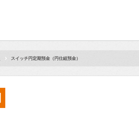
品
スイッチ円定期預金（円仕組預金）
問