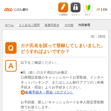
JP
EN
口座開設
ログイン
ガイド
ホーム
よくあるご質問
各種手続き
その他
内容参照
ID：2831
カナ氏名を誤って登録してしまいました。
どうすればよいですか？
以下をご確認ください。
■氏（姓）のカナ表記のみ修正
口座開設直後のキャッシュカードお受取後、インター
ネットバンキング、またはじぶん銀行アプリの［各種
手続き・照会］よりお手続きください。
各種手続き・照会（ログイン）
お手続後、新しいキャッシュカードを本人限定受取郵
便でお送りします。