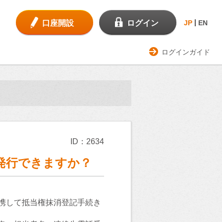
口座開設
ログイン
JP
EN
ログインガイド
ID：2634
発行できますか？
携して抵当権抹消登記手続き