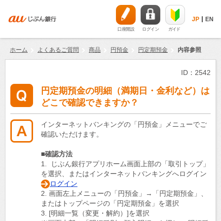
JP
EN
口座開設
ログイン
ガイド
ホーム
よくあるご質問
商品
円預金
円定期預金
内容参照
ID：2542
円定期預金の明細（満期日・金利など）は
どこで確認できますか？
インターネットバンキングの「円預金」メニューでご
確認いただけます。
■確認方法
1. じぶん銀行アプリホーム画面上部の「取引トップ」
を選択、またはインターネットバンキングへログイン
ログイン
2. 画面左上メニューの「円預金」→「円定期預金」、
またはトップページの「円定期預金」を選択
3. [明細一覧（変更・解約）]を選択