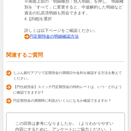
※画面上部の「明細種別：預入明細」を押し、 明細種
別を「すべて」に変更すると、中途解約した明細など
過去の払戻済明細も照会できます。
4. [詳細]を選択
詳しくは以下ページをご確認ください。
円定期預金の明細確認方法
関連するご質問
じぶん銀行アプリで定期預金の満期日や金利を確認する方法を教えて
ください。
【円仕組預金】スイッチ円定期預金の特約レートは、いつ・どのよう
に確認できますか?
円定期預金の満期時に利息がいくらになるか確認できますか？
この回答は参考になりましたか。（よりわかりやすい
内容にするために、アンケートにご協力ください。）