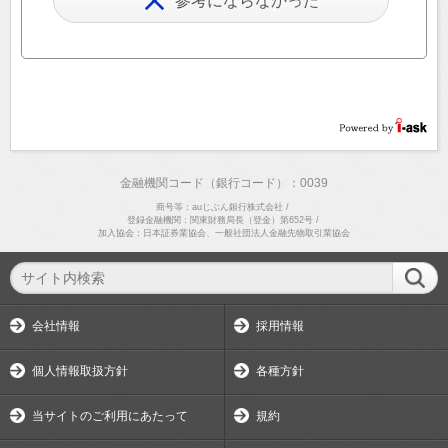
参考にならなかった
金融機関コード（銀行コード）：0039
商号等：auじぶん銀行株式会社
/
登録金融機関：関東財務局長（登金）第652号
/
加入協会：日本証券業協会、一般社団法人金融先物取引業協会
会社情報
採用情報
個人情報取扱方針
各種方針
当サイトのご利用にあたって
規約