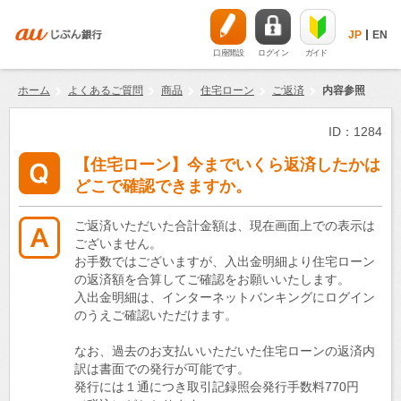
JP
EN
口座開設
ログイン
ガイド
ホーム
よくあるご質問
商品
住宅ローン
ご返済
内容参照
ID：1284
【住宅ローン】今までいくら返済したかは
どこで確認できますか。
ご返済いただいた合計金額は、現在画面上での表示は
ございません。
お手数ではございますが、入出金明細より住宅ローン
の返済額を合算してご確認をお願いいたします。
入出金明細は、インターネットバンキングにログイン
のうえご確認いただけます。
なお、過去のお支払いいただいた住宅ローンの返済内
訳は書面での発行が可能です。
発行には１通につき取引記録照会発行手数料770円