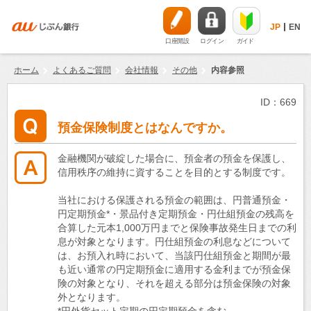
JP
EN
口座開設
ログイン
ガイド
ホーム
よくあるご質問
会社情報
その他
内容参照
ID：669
預金保険制度とはなんですか。
金融機関が破綻した場合に、預金者の預金を保護し、
信用秩序の維持に資することを目的とする制度です。
当社における保護される預金の範囲は、円普通預金・
円定期預金*・景品付き定期預金・円仕組預金の残高を
合算した元本1,000万円までと保険事故発生日までの利
息が対象となります。円仕組預金の利息などについて
は、お預入れ時において、当該円仕組預金と期間が最
も近い通常の円定期預金に適用する金利までが預金保
険の対象となり、それを超える部分は預金保険の対象
外となります。
*円外貨セット定期の円定期預金を含む