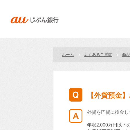
ホーム
よくあるご質問
商
【外貨預金】
外貨を円貨に換金し
年収2,000万円