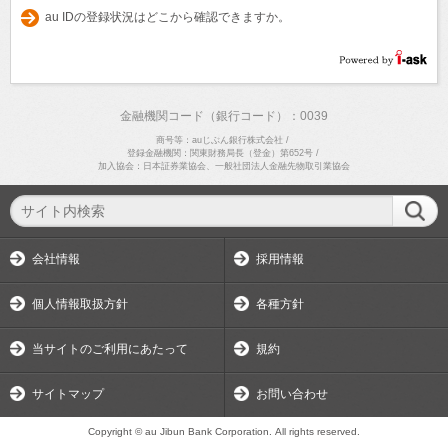
au IDの登録状況はどこから確認できますか。
金融機関コード（銀行コード）：0039
商号等：auじぶん銀行株式会社
/
登録金融機関：関東財務局長（登金）第652号
/
加入協会：日本証券業協会、一般社団法人金融先物取引業協会
会社情報
採用情報
個人情報取扱方針
各種方針
当サイトのご利用にあたって
規約
サイトマップ
お問い合わせ
Copyright © au Jibun Bank Corporation. All rights reserved.