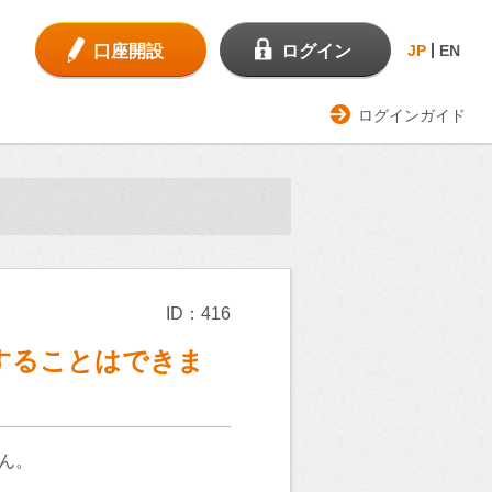
口座開設
ログイン
JP
EN
ログインガイド
ID：416
することはできま
ん。