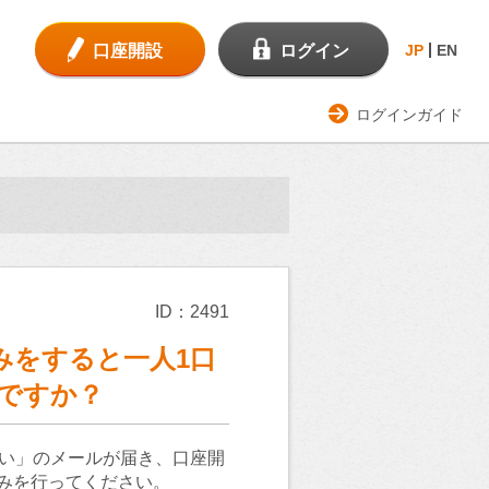
口座開設
ログイン
JP
EN
ログインガイド
ID：2491
みをすると一人1口
ですか？
願い」のメールが届き、口座開
みを行ってください。