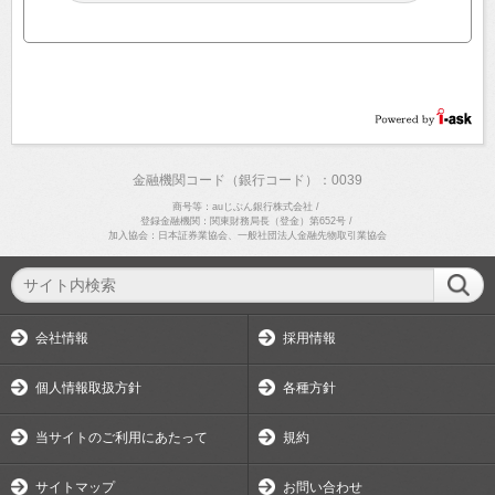
金融機関コード（銀行コード）：0039
商号等：auじぶん銀行株式会社
/
登録金融機関：関東財務局長（登金）第652号
/
加入協会：日本証券業協会、一般社団法人金融先物取引業協会
会社情報
採用情報
個人情報取扱方針
各種方針
当サイトのご利用にあたって
規約
サイトマップ
お問い合わせ